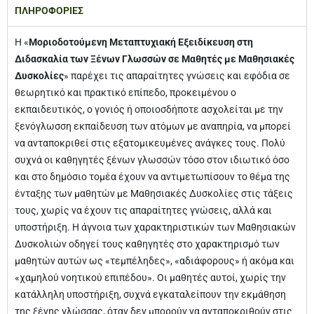
ΠΛΗΡΟΦΟΡΙΕΣ
Η «
Μοριοδοτούμενη Μεταπτυχιακή Εξειδίκευση στη
Διδασκαλία των Ξένων Γλωσσών σε Μαθητές με Μαθησιακές
Δυσκολίες
» παρέχει τις απαραίτητες γνώσεις και εφόδια σε
θεωρητικό και πρακτικό επίπεδο, προκειμένου ο
εκπαιδευτικός, ο γονιός ή οποιοσδήποτε ασχολείται με την
ξενόγλωσση εκπαίδευση των ατόμων με αναπηρία, να μπορεί
να ανταποκριθεί στις εξατομικευμένες ανάγκες τους. Πολύ
συχνά οι καθηγητές ξένων γλωσσών τόσο στον ιδιωτικό όσο
και στο δημόσιο τομέα έχουν να αντιμετωπίσουν το θέμα της
ένταξης των μαθητών με Μαθησιακές Δυσκολίες στις τάξεις
τους, χωρίς να έχουν τις απαραίτητες γνώσεις, αλλά και
υποστήριξη. Η άγνοια των χαρακτηριστικών των Μαθησιακών
Δυσκολιών οδηγεί τους καθηγητές στο χαρακτηρισμό των
μαθητών αυτών ως «τεμπέληδες», «αδιάφορους» ή ακόμα και
«χαμηλού νοητικού επιπέδου». Οι μαθητές αυτοί, χωρίς την
κατάλληλη υποστήριξη, συχνά εγκαταλείπουν την εκμάθηση
της ξένης γλώσσας, όταν δεν μπορούν να ανταποκριθούν στις