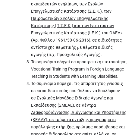
εκπαιδευτών ενηλίκων, των
Σχολών
Επαγγελματικής Κατάρτισης (Σ.Ε.Κ.), των
Πειραματικών Σχολών Επαγγελματικής
Κατάρτισης (Π.Σ.Ε.Κ.) και των Ινστιτούτων
Επαγγελματικής Κατάρτισης (Ι.Ε.Κ.) του ΟΑΕΔ
»
(Αρ. Φύλλου 1961/30-06-2016), σε ειδικότητες
αντίστοιχης θεματικής με θέματα ειδικής
αγωγής (π.χ. Προσχολικής Αγωγής).
Το σεμινάριο οδηγεί σε προαιρετική πιστοποίηση,
Vocational Training Program in Foreign Language
Teaching in Students with Learning Disabilities.
Το σεμινάριο παρέχει τις απαραίτητες γνώσεις
σε εκπαιδευτικούς που θέλουν να δουλέψουν
σε
Σχολικές Μονάδες Ειδικής Αγωγής και
Εκπαίδευσης (ΣΜΕΑΕ), σε Κέντρα
Διαφοροδιάγνωσης, Διάγνωσης και Υποστήριξης
(ΚΕΔΔΥ), σε τμήματα ένταξης, προγράμματα
παράλληλης στήριξης, πρώιμης παρέμβασης και
παροχής διδασκαλίας στο σπίτι
, αλλά και σε