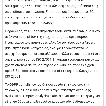
τον τρόπο τεχνικές ευπάθειας του πληροφοριακού
συστήματος, ελλείψεις πολιτικών ασφάλειας, επάρκεια ή μη
σε υποδομές και τα λοιπά. Επίσης, σε συνδυασμό με το ISO,
κάνει τη διαχείριση και αξιολόγηση του κινδύνου στα
προαναφερθέντα σημεία ελέγχου.
Παράλληλα, το GDPR compliance tool© είναι πλήρως ευέλικτο
ανάλογα με το είδος της επιχείρησης του οργανισμού.
Πρακτικά αυτό σημαίνει ότι, αλλάζοντας τους συντελεστές
βαρύτητας κάθε κατηγορίας, έχουμε τη δυνατότητα να
αναζητήσουμε και να ανακαλύψουμε άλλα χαρακτηριστικά στα
σημεία ελέγχου του ISO 27001. Η παραμετροποίηση, κάνοντας
χρήση συντελεστών βαρύτητας για κάθε επίπεδο ελέγχου,
προσδίδει ποιοτικά χαρακτηριστικά στα σημεία ελέγχου του
ISO 27001.
Tο GDPR compliance tool© ενσωματώνει εκτός από την
τεχνολογία Gap & Risk analysis, τη δυνατότητα ανάλυσης
αντίκτυπου (Impact analysis) η οποία είναι απαραίτητη να γίνει,
είτε για θέματα επεξεργασίας προσωπικών δεδομένων σε