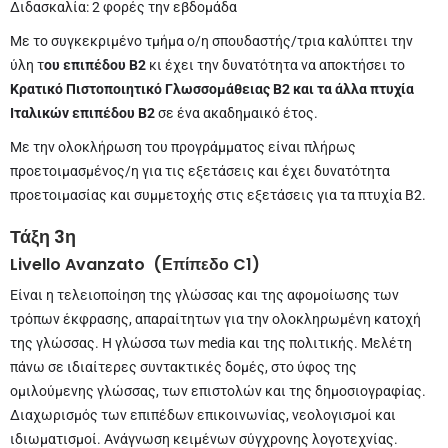
Διδασκαλία: 2 φορές την εβδομάδα
Με το συγκεκριμένο τμήμα ο/η σπουδαστής/τρια καλύπτει την
ύλη τ
ου επιπέδου Β2
κι έχει την δυνατότητα να αποκτήσει το
Κρατικό Πιστοποιητικό Γλωσσομάθειας
Β2 και τα άλλα πτυχία
Ιταλικών επιπέδου Β2
σε ένα ακαδημαικό έτος.
Με την ολοκλήρωση του προγράμματος είναι πλήρως
προετοιμασμένος/η για τις εξετάσεις και έχει δυνατότητα
προετοιμασίας και συμμετοχής στις εξετάσεις για τα πτυχία Β2.
Τάξη 3η
Livello
Avanzato
(Επίπεδο
C
1)
Είναι η τελειοποίηση της γλώσσας και της αφομοίωσης των
τρόπων έκφρασης, απαραίτητων για την ολοκληρωμένη κατοχή
της γλώσσας. Η γλώσσα των media και της πολιτικής. Μελέτη
πάνω σε ιδιαίτερες συντακτικές δομές, στο ύφος της
ομιλούμενης γλώσσας, των επιστολών και της δημοσιογραφίας.
Διαχωρισμός των επιπέδων επικοινωνίας, νεολογισμοί και
ιδιωματισμοί. Ανάγνωση κειμένων σύγχρονης λογοτεχνίας.