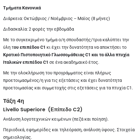
Τμήματα Κανονικά
Διάρκεια: Οκτώβριος / Νοέμβριος – Μαϊος (8 μήνες)
Διδασκαλία: 2 φορές την εβδομάδα
Με το συγκεκριμένο τμήμα ο/η σπουδαστής/τρια καλύπτει την
ύλη τ
ου επιπέδου
C
1
κι έχει την δυνατότητα να αποκτήσει το
Κρατικό Πιστοποιητικό Γλωσσομάθειας
C
1 και τα άλλα πτυχία
Ιταλικών επιπέδου
C
1
σε ένα ακαδημαικό έτος.
Με την ολοκλήρωση του προγράμματος είναι πλήρως
προετοιμασμένος/η για τις εξετάσεις και έχει δυνατότητα
προετοιμασίας και συμμετοχής στις εξετάσεις για τα πτυχία C1.
Τάξη 4η
Livello
Superiore
(Επίπεδο
C
2)
Ανάλυση λογοτεχνικών κειμένων (πεζά και ποίηση).
Περιοδικά, εφημερίδες και τηλεόραση, ανάλυση ύφους. Στοιχεία
σημειολογίας.