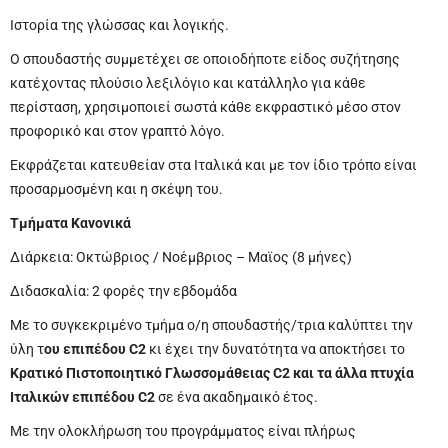
Ιστορία της γλώσσας και λογικής.
O σπουδαστής συμμετέχει σε οποιοδήποτε είδος συζήτησης
κατέχοντας πλούσιο λεξιλόγιο και κατάλληλο για κάθε
περίσταση, χρησιμοποιεί σωστά κάθε εκφραστικό μέσο στον
προφορικό και στον γραπτό λόγο.
Εκφράζεται κατευθείαν στα Ιταλικά και με τον ίδιο τρόπο είναι
προσαρμοσμένη και η σκέψη του.
Τμήματα Κανονικά
Διάρκεια: Οκτώβριος / Νοέμβριος – Μαϊος (8 μήνες)
Διδασκαλία: 2 φορές την εβδομάδα
Με το συγκεκριμένο τμήμα ο/η σπουδαστής/τρια καλύπτει την
ύλη τ
ου επιπέδου
C
2
κι έχει την δυνατότητα να αποκτήσει το
Κρατικό Πιστοποιητικό Γλωσσομάθειας
C
2 και τα άλλα πτυχία
Ιταλικών επιπέδου
C
2
σε ένα ακαδημαικό έτος.
Με την ολοκλήρωση του προγράμματος είναι πλήρως