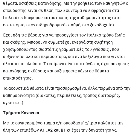
θέματα, ασκήσεις κατανόησης. Με την βοήθεια των καθηγητών ο
σπουδαστής είναι σε θέση, πολύ σύντομα να εκφράζεται στα
Ιταλικά σε διάφορες καταστάσεις της καθημερινότητας (στο
εστιατόριο, στον σιδηροδρομικό σταθμό, στο ξενοδοχείο).
Έχει ήδη τις βάσεις για να προσεγγίσει τον Ιταλικό τρόπο ζωής
και σκέψης. Μπορεί να συμμετέχει ενεργά στη συζήτηση
χρησιμοποιώντας σωστά τις γραμματικές του γνώσεις , που
αυξάνονται όλο και περισσότερο, και ένα λεξιλόγιο που γίνεται
όλο και πιο πλούσιο. Τα κείμενα είναι πιο σύνθετα, έχει ασκήσεις
κατανόησης, εκθέσεις και συζητήσεις πάνω σε θέματα
επικαιρότητας.
Τα ακουστικά θέματα είναι προσαρμοσμένα, άλλα παρμένα από την
καθημερινότητα (διακοπές, περιπέτειες, τρόπος διατροφής,
υγεία κ.α.).
Τμήματα Κανονικά
Με το συγκεκριμένο τμήμα ο/η σπουδαστής/τρια καλύπτει την
ύλη των επιπέδων
Α1 , Α2 και Β1
κι έχει την δυνατότητα να