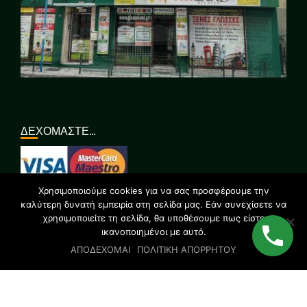
ΔΕΧΟΜΑΣΤΕ…
Χρησιμοποιούμε cookies για να σας προσφέρουμε την
ΣΥΝΔΕΘΕΙΤΕ ΜΑΖΙ ΜΑΣ…
καλύτερη δυνατή εμπειρία στη σελίδα μας. Εάν συνεχίσετε να
χρησιμοποιείτε τη σελίδα, θα υποθέσουμε πως είστε
ικανοποιημένοι με αυτό.
ΑΠΟΔΕΧΟΜΑΙ
ΠΟΛΙΤΙΚΗ ΑΠΟΡΡΗΤΟΥ
© 2019 All rights reserved | GLOSSOLAND STUDIES | Designed