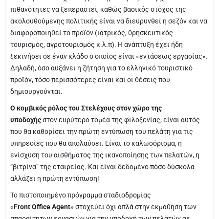
πιθανότητες να ξεπεραστεί, καθώς βασικός στόχος της
ακολουθούμενης πολιτικής είναι να διευρυνθεί η σεζόν και να
διαφοροποιηθεί το προϊόν (ιατρικός, θρησκευτικός
τουρισμός, αγροτουρισμός κ.λ.π). Η ανάπτυξη έχει ήδη
ξεκινήσει σε έναν κλάδο ο οποίος είναι «εντάσεως εργασίας».
Δηλαδή, όσο αυξάνει η ζήτηση για το ελληνικό τουριστικό
προϊόν, τόσο περισσότερες είναι και οι θέσεις που
δημιουργούνται.
Ο κομβικός ρόλος του Στελέχους στον χώρο της
υποδοχής
στον ευρύτερο τομέα της φιλοξενίας, είναι αυτός
που θα καθορίσει την πρώτη εντύπωση του πελάτη για τις
υπηρεσίες που θα απολαύσει. Είναι το καλωσόρισμα, η
ενίσχυση του αισθήματος της ικανοποίησης των πελατών, η
“βιτρίνα” της εταιρείας. Και είναι δεδομένο πόσο δύσκολα
αλλάζει η πρώτη εντύπωση!
Το πιστοποιημένο πρόγραμμα σταδιοδρομίας
«
Front
Office
Agent
» στοχεύει όχι απλά στην εκμάθηση των
απαραίτητων εργασιών για την υποδοχή των πελατών σε