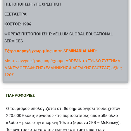
ΠΙΣΤΟΠΟΙΗΣΗ
: ΥΠΟΧΡΕΩΤΙΚΗ
ΕΞΕΤΑΣΤΡΑ
:
ΚΟΣΤΟΣ
:
190€
ΦΟΡΕΑΣ ΠΙΣΤΟΠΟΙΗΣΗΣ
: VELLUM GLOBAL EDUCATIONAL
SERVICES
Έξτρα παροχή γνωριμίας με τη SEMINARIALAND:
Με την εγγραφή σας παρέχουμε ΔΩΡΕΑΝ το ΤΥΦΛΟ ΣΥΣΤΗΜΑ
ΔΑΚΤΥΛΟΓΡΑΦΗΣΗΣ (ΕΛΛΗΝΙΚΗΣ & ΑΓΓΛΙΚΗΣ ΓΛΩΣΣΑΣ) αξίας
120€
ΠΛΗΡΟΦΟΡΙΕΣ
Ο τουρισμός υπολογίζεται ότι θα δημιουργήσει τουλάχιστον
220.000 θέσεις εργασίας -τις περισσότερες από κάθε άλλο
κλάδο – μέσα στην επόμενη 10ετία (έρευνα ΣΕΒ – McKinsey).
To αρνητικό στοιχείο της «εποχικότητας» υπάρχουν