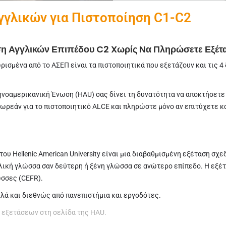
γγλικών για Πιστοποίηση C1-C2
η Αγγλικών Επιπέδου C2 Xωρίς Nα Πληρώσετε Εξέτ
σμένα από το ΑΣΕΠ είναι τα πιστοποιητικά που εξετάζουν και τις 4 δ
νοαμερικανική Ένωση (HAU) σας δίνει τη δυνατότητα να αποκτήσετ
ρεάν για το πιστοποιητικό ALCE και πληρώστε μόνο αν επιτύχετε κα
2) του Hellenic American University είναι μια διαβαθμισμένη εξέταση 
ική γλώσσα σαν δεύτερη ή ξένη γλώσσα σε ανώτερο επίπεδο. Η εξέτα
σσες (CEFR).
λλά και διεθνώς από πανεπιστήμια και εργοδότες.
 εξετάσεων στη σελίδα της HAU.