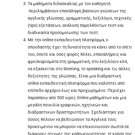
Τα μαθήματα διδασκαλίας με τον καθηγητή
περιλαμβάνουν επανάληψη βασικών γνώσεων της
αγγλικής γλώσσας, γραμματικής, λεξιλόγιο, τεχνικές
(tips) εξετάσεων, ανάλυση παρελθόντων τεστ και
διαδικασία προσομοίωσης των τεστ.
Με την online εκπαιδευτική πλατφόρμα, ο
σπουδαστής έχει τη δυνατότητα να κάνει από το σπίτι
του, όποτε και όσες φορές θέλει, επαναλήψεις και
φρεσκαρίσματα στη γραμματική, στο λεξιλόγιο κλπ,
να εξασκείται στο listening, το speaking και τις άλλες
δεξιότητες της γλώσσας. Είναι μια διαδραστική
online εκπαιδευτική πλατφόρμα που καλύπτει από
επίπεδο αρχάριο έως και προχωρημένο. Περιέχει
παραπάνω από 500 ώρες Online μαθημάτων και μια
μεγάλη ποικιλία γραφικών, ηχητικών και
διαδραστικών δραστηριοτήτων. Σχεδιάστηκε για
όσους θέλουν να βελτιώσουν τα Αγγλικά τους
προκειμένου να μπορούν να επικοινωνούν σωστά σε
διάφορες στιγμές της καθημερινότητας. Η χρήση της