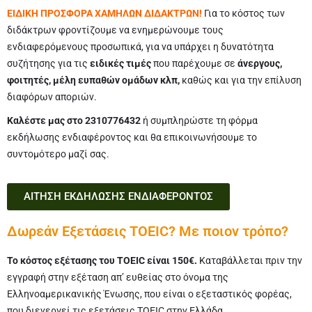
ΕΙΔΙΚΗ ΠΡΟΣΦΟΡΑ ΧΑΜΗΛΩΝ ΔΙΔΑΚΤΡΩΝ!
Για το κόστος των
διδάκτρων φροντίζουμε να ενημερώνουμε τους
ενδιαφερόμενους προσωπικά, για να υπάρχει η δυνατότητα
συζήτησης για τις
ειδικές τιμές
που παρέχουμε σε
άνεργους,
φοιτητές, μέλη ευπαθών ομάδων κλπ,
καθώς και για την επίλυση
διαφόρων αποριών.
Καλέστε μας στο 2310776432
ή συμπληρώστε τη φόρμα
εκδήλωσης ενδιαφέροντος και θα επικοινωνήσουμε το
συντομότερο μαζί σας.
ΑΙΤΗΣΗ ΕΚΔΗΛΩΣΗΣ ΕΝΔΙΑΦΕΡΟΝΤΟΣ
Δωρεάν Εξετάσεις TOEIC? Με ποιον τρόπο?
Το κόστος εξέτασης του TOEIC είναι 150€.
Καταβάλλεται πριν την
εγγραφή στην εξέταση απ’ ευθείας στο όνομα της
Ελληνοαμερικανικής Ένωσης, που είναι ο εξεταστικός φορέας,
που διενεργεί τις εξετάσεις TOEIC στην Ελλάδα.