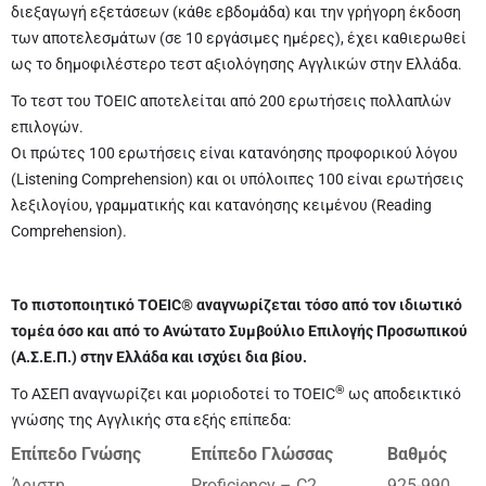
διεξαγωγή εξετάσεων (κάθε εβδομάδα) και την γρήγορη έκδοση
των αποτελεσμάτων (σε 10 εργάσιμες ημέρες), έχει καθιερωθεί
ως το δημοφιλέστερο τεστ αξιολόγησης Αγγλικών στην Ελλάδα.
Το τεστ του TOEIC αποτελείται από 200 ερωτήσεις πολλαπλών
επιλογών.
Οι πρώτες 100 ερωτήσεις είναι κατανόησης προφορικού λόγου
(Listening Comprehension) και οι υπόλοιπες 100 είναι ερωτήσεις
λεξιλογίου, γραμματικής και κατανόησης κειμένου (Reading
Comprehension).
Το πιστοποιητικό TOEIC® αναγνωρίζεται τόσο από τον ιδιωτικό
τομέα όσο και από το Ανώτατο Συμβούλιο Επιλογής Προσωπικού
(Α.Σ.Ε.Π.) στην Ελλάδα και ισχύει δια βίου.
®
Tο ΑΣΕΠ αναγνωρίζει και μοριοδοτεί το TOEIC
ως αποδεικτικό
γνώσης της Αγγλικής στα εξής επίπεδα:
Επίπεδο Γνώσης
Επίπεδο Γλώσσας
Βαθμός
Άριστη
Proficiency – C2
925-990