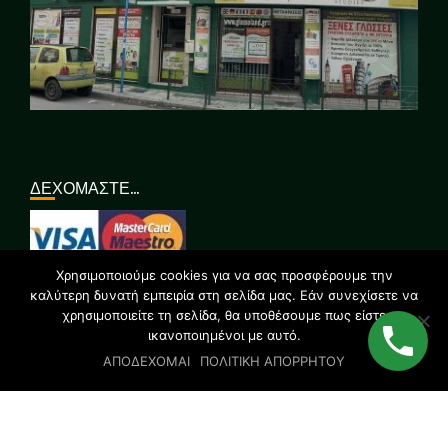
ΔΕΧΟΜΑΣΤΕ…
Χρησιμοποιούμε cookies για να σας προσφέρουμε την
ΣΥΝΔΕΘΕΙΤΕ ΜΑΖΙ ΜΑΣ…
καλύτερη δυνατή εμπειρία στη σελίδα μας. Εάν συνεχίσετε να
χρησιμοποιείτε τη σελίδα, θα υποθέσουμε πως είστε
ικανοποιημένοι με αυτό.
ΑΠΟΔΕΧΟΜΑΙ
ΠΟΛΙΤΙΚΗ ΑΠΟΡΡΗΤΟΥ
© 2019 All rights reserved | GLOSSOLAND STUDIES | Designed