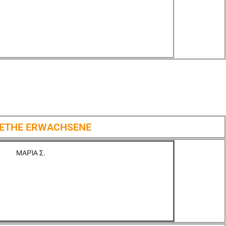
OETHE ERWACHSENE
ΜΑΡΊΑ Σ.