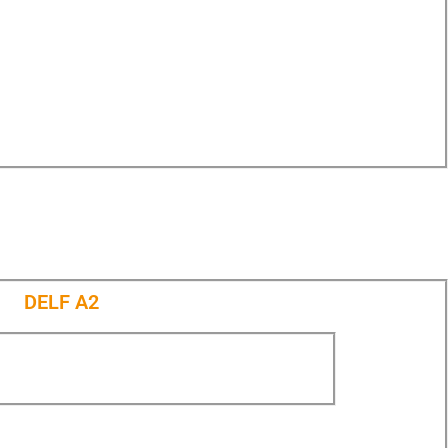
DELF Α2