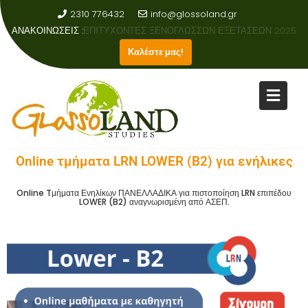
2310 776432
info@glossoland.gr
ΑΝΑΚΟΙΝΩΣΕΙΣ :
ΑΠΟΤΕΛΕΣΜΑΤΑ ΕΞΕΤΑΣΕΩΝ ΑΓΓΛΙΚΗΣ ΓΛΩΣΣΑΣ 2023-2024
Καλέστε μας!
Online τμήματα LRN LOWER (B2) για ενήλικες
Online Tμήματα Ενηλίκων ΠΑΝΕΛΛΑΔΙΚΑ για πιστοποίηση LRN επιπέδου
LOWER (B2) αναγνωρισμένη από ΑΣΕΠ.