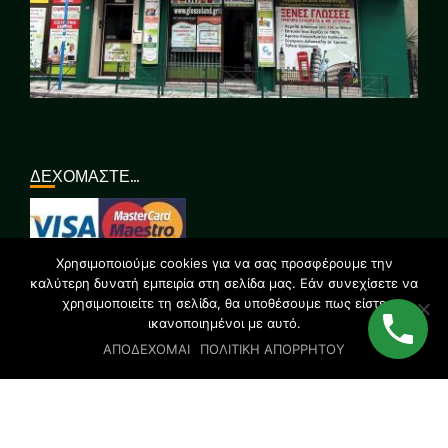
ΔΕΧΟΜΑΣΤΕ…
Χρησιμοποιούμε cookies για να σας προσφέρουμε την
ΣΥΝΔΕΘΕΙΤΕ ΜΑΖΙ ΜΑΣ…
καλύτερη δυνατή εμπειρία στη σελίδα μας. Εάν συνεχίσετε να
χρησιμοποιείτε τη σελίδα, θα υποθέσουμε πως είστε
ικανοποιημένοι με αυτό.
ΑΠΟΔΕΧΟΜΑΙ
ΠΟΛΙΤΙΚΗ ΑΠΟΡΡΗΤΟΥ
© 2019 All rights reserved | GLOSSOLAND STUDIES | Designed