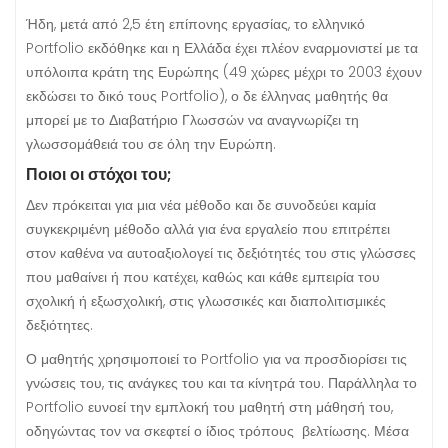
Ήδη, μετά από 2,5 έτη επίπονης εργασίας, το ελληνικό
Portfolio εκδόθηκε και η Ελλάδα έχει πλέον εναρμονιστεί με τα
υπόλοιπα κράτη της Ευρώπης (49 χώρες μέχρι το 2003 έχουν
εκδώσει το δικό τους Portfolio), ο δε έλληνας μαθητής θα
μπορεί με το Διαβατήριο Γλωσσών να αναγνωρίζει τη
γλωσσομάθειά του σε όλη την Ευρώπη.
Ποιοι οι στόχοι του;
Δεν πρόκειται για μια νέα μέθοδο και δε συνοδεύει καμία
συγκεκριμένη μέθοδο αλλά για ένα εργαλείο που επιτρέπει
στον καθένα να αυτοαξιολογεί τις δεξιότητές του στις γλώσσες
που μαθαίνει ή που κατέχει, καθώς και κάθε εμπειρία του
σχολική ή εξωσχολική, στις γλωσσικές και διαπολιτισμικές
δεξιότητες.
Ο μαθητής χρησιμοποιεί το Portfolio για να προσδιορίσει τις
γνώσεις του, τις ανάγκες του και τα κίνητρά του. Παράλληλα το
Portfolio ευνοεί την εμπλοκή του μαθητή στη μάθησή του,
οδηγώντας τον να σκεφτεί ο ίδιος τρόπους βελτίωσης. Μέσα