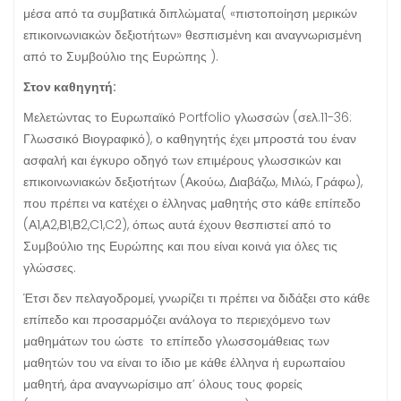
μέσα από τα συμβατικά διπλώματα( «πιστοποίηση μερικών
επικοινωνιακών δεξιοτήτων» θεσπισμένη και αναγνωρισμένη
από το Συμβούλιο της Ευρώπης ).
Στον καθηγητή:
Μελετώντας το Ευρωπαϊκό Portfolio γλωσσών (σελ.11-36:
Γλωσσικό Βιογραφικό), ο καθηγητής έχει μπροστά του έναν
ασφαλή και έγκυρο οδηγό των επιμέρους γλωσσικών και
επικοινωνιακών δεξιοτήτων (Ακούω, Διαβάζω, Μιλώ, Γράφω),
που πρέπει να κατέχει ο έλληνας μαθητής στο κάθε επίπεδο
(Α1,Α2,Β1,Β2,C1,C2), όπως αυτά έχουν θεσπιστεί από το
Συμβούλιο της Ευρώπης και που είναι κοινά για όλες τις
γλώσσες.
Έτσι δεν πελαγοδρομεί, γνωρίζει τι πρέπει να διδάξει στο κάθε
επίπεδο και προσαρμόζει ανάλογα το περιεχόμενο των
μαθημάτων του ώστε το επίπεδο γλωσσομάθειας των
μαθητών του να είναι το ίδιο με κάθε έλληνα ή ευρωπαίου
μαθητή, άρα αναγνωρίσιμο απ’ όλους τους φορείς