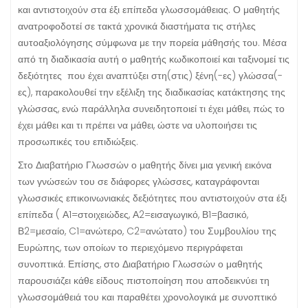
και αντιστοιχούν στα έξι επίπεδα γλωσσομάθειας. Ο μαθητής
ανατροφοδοτεί σε τακτά χρονικά διαστήματα τις στήλες
αυτοαξιολόγησης σύμφωνα με την πορεία μάθησής του. Μέσα
από τη διαδικασία αυτή ο μαθητής κωδικοποιεί και ταξινομεί τις
δεξιότητες που έχει αναπτύξει στη(στις) ξένη(-ες) γλώσσα(-
ες), παρακολουθεί την εξέλιξη της διαδικασίας κατάκτησης της
γλώσσας, ενώ παράλληλα συνειδητοποιεί τι έχει μάθει, πώς το
έχει μάθει και τι πρέπει να μάθει, ώστε να υλοποιήσει τις
προσωπικές του επιδιώξεις.
Στο Διαβατήριο Γλωσσών ο μαθητής δίνει μια γενική εικόνα
των γνώσεών του σε διάφορες γλώσσες, καταγράφονται
γλωσσικές επικοινωνιακές δεξιότητες που αντιστοιχούν στα έξι
επίπεδα ( Α1=στοιχειώδες, Α2=εισαγωγικό, Β1=βασικό,
Β2=μεσαίο, C1=ανώτερο, C2=ανώτατο) του Συμβουλίου της
Ευρώπης, των οποίων το περιεχόμενο περιγράφεται
συνοπτικά. Επίσης, στο Διαβατήριο Γλωσσών ο μαθητής
παρουσιάζει κάθε είδους πιστοποίηση που αποδεικνύει τη
γλωσσομάθειά του και παραθέτει χρονολογικά με συνοπτικό