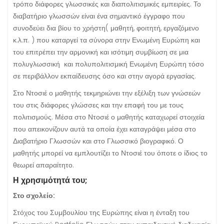
τρόπο διάφορες γλωσσικές και διαπολιτισμικές εμπειρίες. Το
διαβατήριο γλωσσών είναι ένα σημαντικό έγγραφο που
συνοδεύει δια βίου το χρήστη( μαθητή, φοιτητή, εργαζόμενο
κ.λ.π. ) που καταργεί τα σύνορα στην Ενωμένη Ευρώπη και
του επιτρέπει την αρμονική και ισότιμη συμβίωση σε μια
πολυγλωσσική και πολυπολιτισμική Ενωμένη Ευρώπη τόσο
σε περιβάλλον εκπαίδευσης όσο και στην αγορά εργασίας.
Στο Ντοσιέ ο μαθητής τεκμηριώνει την εξέλιξη των γνώσεών
του στις διάφορες γλώσσες και την επαφή του με τους
πολιτισμούς. Μέσα στο Ντοσιέ ο μαθητής καταχωρεί στοιχεία
που απεικονίζουν αυτά τα οποία έχει καταγράψει μέσα στο
Διαβατήριο Γλωσσών και στο Γλωσσικό βιογραφικό. Ο
μαθητής μπορεί να εμπλουτίζει το Ντοσιέ του όποτε ο ίδιος το
θεωρεί απαραίτητο.
Η χρησιμότητά του;
Στο σχολείο:
Στόχος του Συμβουλίου της Ευρώπης είναι η ένταξη του