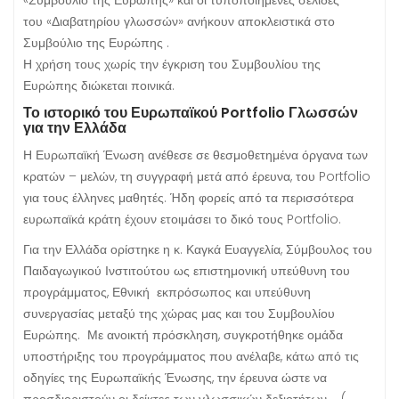
«Συμβούλιο της Ευρώπης» και οι τυποποιημένες σελίδες
του «Διαβατηρίου γλωσσών» ανήκουν αποκλειστικά στο
Συμβούλιο της Ευρώπης .
Η χρήση τους χωρίς την έγκριση του Συμβουλίου της
Ευρώπης διώκεται ποινικά.
Το ιστορικό του Ευρωπαϊκού Portfolio Γλωσσών
για την Ελλάδα
Η Ευρωπαϊκή Ένωση ανέθεσε σε θεσμοθετημένα όργανα των
κρατών – μελών, τη συγγραφή μετά από έρευνα, του Portfolio
για τους έλληνες μαθητές. Ήδη φορείς από τα περισσότερα
ευρωπαϊκά κράτη έχουν ετοιμάσει το δικό τους Portfolio.
Για την Ελλάδα ορίστηκε η κ. Καγκά Ευαγγελία, Σύμβουλος του
Παιδαγωγικού Ινστιτούτου ως επιστημονική υπεύθυνη του
προγράμματος, Εθνική εκπρόσωπος και υπεύθυνη
συνεργασίας μεταξύ της χώρας μας και του Συμβουλίου
Ευρώπης. Με ανοικτή πρόσκληση, συγκροτήθηκε ομάδα
υποστήριξης του προγράμματος που ανέλαβε, κάτω από τις
οδηγίες της Ευρωπαϊκής Ένωσης, την έρευνα ώστε να