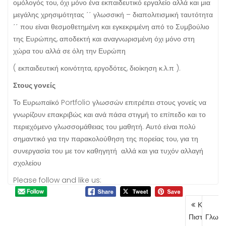
ομόλογός του, όχι μόνο ένα εκπαιδευτικό εργαλείο αλλά και μια
μεγάλης χρησιμότητας ΄΄ γλωσσική – διαπολιτισμική ταυτότητα
΄΄ που είναι θεσμοθετημένη και εγκεκριμένη από το Συμβούλιο
της Ευρώπης, αποδεκτή και αναγνωρισμένη όχι μόνο στη
χώρα του αλλά σε όλη την Ευρώπη
( εκπαιδευτική κοινότητα, εργοδότες, διοίκηση κ.λ.π ).
Στους γονείς
Το Ευρωπαϊκό Portfolio γλωσσών επιτρέπει στους γονείς να
γνωρίζουν επακριβώς και ανά πάσα στιγμή το επίπεδο και το
περιεχόμενο γλωσσομάθειας του μαθητή. Αυτό είναι πολύ
σημαντικό για την παρακολούθηση της πορείας του, για τη
συνεργασία του με τον καθηγητή αλλά και για τυχόν αλλαγή
σχολείου
Please follow and like us:
Post
Κρατικό
navigat
Πιστοποιητ
Γλωσσ