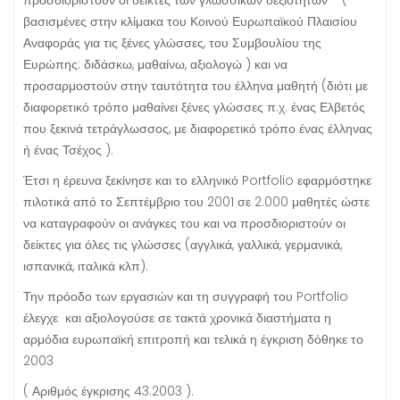
προσδιοριστούν οι δείκτες των γλωσσικών δεξιοτήτων (
βασισμένες στην κλίμακα του Κοινού Ευρωπαϊκού Πλαισίου
Αναφοράς για τις ξένες γλώσσες, του Συμβουλίου της
Ευρώπης: διδάσκω, μαθαίνω, αξιολογώ ) και να
προσαρμοστούν στην ταυτότητα του έλληνα μαθητή (διότι με
διαφορετικό τρόπο μαθαίνει ξένες γλώσσες π.χ. ένας Ελβετός
που ξεκινά τετράγλωσσος, με διαφορετικό τρόπο ένας έλληνας
ή ένας Τσέχος ).
Έτσι η έρευνα ξεκίνησε και το ελληνικό Portfolio εφαρμόστηκε
πιλοτικά από το Σεπτέμβριο του 2001 σε 2.000 μαθητές ώστε
να καταγραφούν οι ανάγκες του και να προσδιοριστούν οι
δείκτες για όλες τις γλώσσες (αγγλικά, γαλλικά, γερμανικά,
ισπανικά, ιταλικά κλπ).
Την πρόοδο των εργασιών και τη συγγραφή του Portfolio
έλεγχε και αξιολογούσε σε τακτά χρονικά διαστήματα η
αρμόδια ευρωπαϊκή επιτροπή και τελικά η έγκριση δόθηκε το
2003
( Αριθμός έγκρισης 43.2003 ).