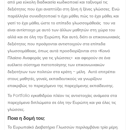
από μια εύκολη διαδικασία κωδικοποιεί και ταξινομεί τις
δεξιότητες που έχει αναπτύξει στη ξένη ή ξένες γλώσσες. Ενώ
παράλληλα συνειδητοποιεί τι έχει μάθει, πώς το έχει μάθει, και
γιατί το έχει μάθει, ώστε το επίπεδο γλωσσομάθειάς του να
είναι αντίστοιχο με αυτό των άλλων μαθητών στη χώρα του
αλλά και σε όλη την Ευρώπη. Και αυτό, διότι οι επικοινωνιακές
δεξιότητες που προάγονται αντιστοιχούν στα επίπεδα
γλωσσομάθειας, όπως αυτά προσδιορίζονται στο «Κοινό
Πλαίσιο Αναφοράς για τις γλώσσες» και αφορούν σε ένα
ευέλικτο σύστημα πιστοποίησης των επικοινωνιακών
δεξιοτήτων των πολιτών στα κράτη – μέλη. Αυτό επιτρέπει
στους μαθητές, γονείς, εκπαιδευτικούς να γνωρίζουν
επακριβώς το περιεχόμενο της παρεχόμενης εκπαίδευσης.
Το Portfolio εγκαθιδρύει πλέον τις αντιστοιχίες ανάμεσα στα
παρεχόμενα διπλώματα σε όλη την Ευρώπη και για όλες τις
γλώσσες.
Ποια η δομή του;
Το Ευρωπαϊκό Διαβατήριο Γλωσσών περιλαμβάνει τρία μέρη: