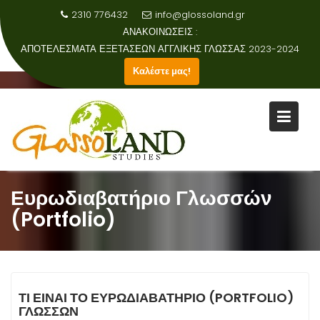
2310 776432
info@glossoland.gr
ΑΝΑΚΟΙΝΩΣΕΙΣ :
ΑΠΟΤΕΛΕΣΜΑΤΑ ΕΞΕΤΑΣΕΩΝ ΑΓΓΛΙΚΗΣ ΓΛΩΣΣΑΣ 2023-2024
Καλέστε μας!
Skip
to
content
Ευρωδιαβατήριο Γλωσσών
(Portfolio)
ΤΙ ΕΙΝΑΙ ΤΟ ΕΥΡΩΔΙΑΒΑΤΗΡΙΟ (
PORTFOLIO
)
ΓΛΩΣΣΩΝ