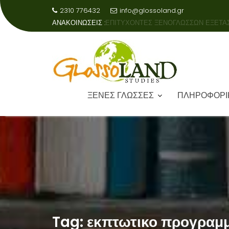
2310 776432
info@glossoland.gr
ΑΝΑΚΟΙΝΩΣΕΙΣ :
ΑΠΟΤΕΛΕΣΜΑΤΑ ΕΞΕΤΑΣΕΩΝ ΑΓΓΛΙΚΗ
ΞΕΝΕΣ ΓΛΩΣΣΕΣ
ΠΛΗΡΟΦΟΡΙ
Skip
to
content
Tag:
εκπτωτικο προγραμμ