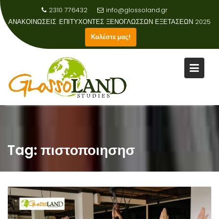
2310 776432
info@glossoland.gr
ΑΝΑΚΟΙΝΩΣΕΙΣ :
ΑΠΟΤΕΛΕΣΜΑΤΑ ΕΞΕΤΑΣΕΩΝ ΑΓΓΛΙΚΗΣ ΓΛΩΣΣΑΣ 2023-2024
Καλέστε μας!
Skip
to
content
Tag:
πιστοποιησησ