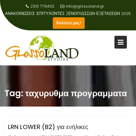
2310 776432
info@glossoland.gr
ΑΝΑΚΟΙΝΩΣΕΙΣ :
ΕΠΙΤΥΧΟΝΤΕΣ ΞΕΝΟΓΛΩΣΣΩΝ ΕΞΕΤΑΣΕΩΝ 2025
Καλέστε μας!
Skip
to
content
Tag:
ταχυρυθμα προγραμματα
LRN LOWER (B2) για ενήλικες