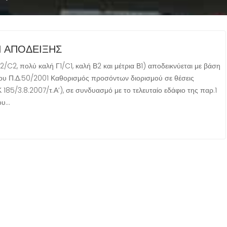
Ι ΑΠΟΔΕΙΞΗΣ
C2, πολύ καλή Γ1/C1, καλή Β2 και μέτρια Β1) αποδεικνύεται με βάση
ου Π.Δ.50/2001 Καθορισμός προσόντων διορισμού σε θέσεις
85/3.8.2007/τ.Α’), σε συνδυασμό με το τελευταίο εδάφιο της παρ.1
ου…