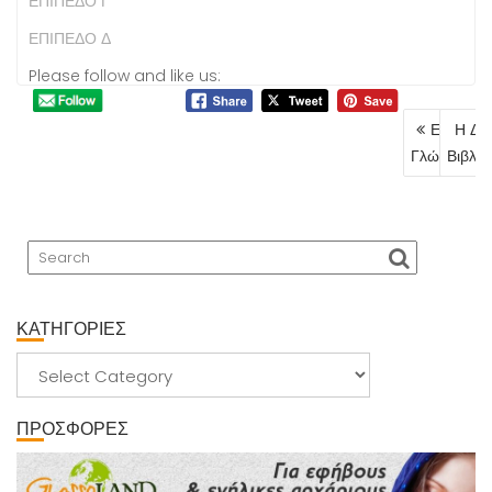
ΕΠΙΠΕΔΟ Γ
ΕΠΙΠΕΔΟ Δ
Please follow and like us:
Post
Εργαστή
Η Δαν
navigat
Γλώσσας
Βιβλι
ΚΑΤΗΓΟΡΙΕΣ
ΚΑΤΗΓΟΡΙΕΣ
ΠΡΟΣΦΟΡΕΣ