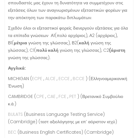
σπουδαστές μας έχουν τη δυνατότητα να συμμετέχουν στις
εξετάσεις όλων των αναγνωρισμένων εξεταστικών φορέων για
την απόκτηση των παρακάτω διπλωμάτων.
Σχεδόν όλοι οι εξεταστικοί φορείς διενεργούν εξετάσεις για όλα
τα επίπεδα γνώσεων Α1(πολύ αρχάριος), Α2 (αρχάριος),
Β1(
μέτρια
γνώση της γλώσσας), Β2(
καλή
γνώση της
γλώσσας), C1(
πολύ καλή
γνώση της γλώσσας), C2
(άριστη
γνώση της γλώσσας).
Αγγλικά:
MICHIGAN (
ECPE
,
ALCE
,
ECCE
,
BCCE
) (Ελληνοαμερικανική
Ένωση)
CAMBRIDGE (
CPE
,
CAE
,
FCE
,
PET
) (Βρετανικό Συμβούλιο
κ.ά.)
BULATS
(Business Language Testing Service)
(Cambridge) (τεστ αξιολόγησης με επ’ αόριστον ισχύ)
BEC
(Business English Certificates) (Cambridge)