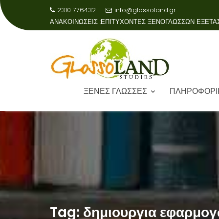
2310 776432
info@glossoland.gr
ΑΝΑΚΟΙΝΩΣΕΙΣ :
ΞΕΝΕΣ ΓΛΩΣΣΕΣ
ΠΛΗΡΟΦΟΡΙ
Skip
to
content
Tag:
δημιουργια εφαρμο