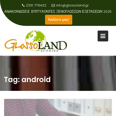
2310 776432
info@glossoland.gr
ΑΝΑΚΟΙΝΩΣΕΙΣ :
ΕΠΙΤΥΧΟΝΤΕΣ ΞΕΝΟΓΛΩΣΣΩΝ ΕΞΕΤΑΣΕΩΝ 2025
Καλέστε μας!
Skip
to
content
Tag:
android