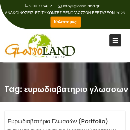
2310 776432
info@glossoland.gr
ΑΝΑΚΟΙΝΩΣΕΙΣ :
Καλέστε μας!
Skip
to
content
Tag:
ευρωδιαβατηριο γλωσσων
Ευρωδιαβατήριο Γλωσσών (Portfolio)