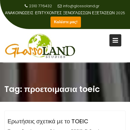
2310 776432
info@glossoland.gr
ΑΝΑΚΟΙΝΩΣΕΙΣ :
Καλέστε μας!
Skip
to
content
Tag:
προετοιμασια toeic
Ερωτήσεις σχετικά με το TOEIC