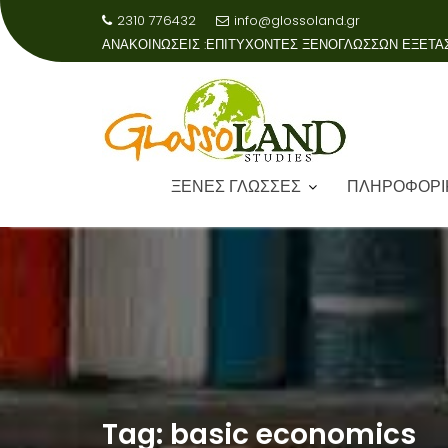
2310 776432
info@glossoland.gr
ΑΝΑΚΟΙΝΩΣΕΙΣ :
ΕΠΙΤΥΧΟΝΤΕΣ ΞΕΝΟΓΛΩΣΣΩΝ ΕΞΕΤΑ
ΞΕΝΕΣ ΓΛΩΣΣΕΣ
ΠΛΗΡΟΦΟΡΙ
Skip
to
content
Tag:
basic economics