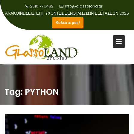
2310 776432
info@glossoland.gr
ΑΝΑΚΟΙΝΩΣΕΙΣ :
ΕΠΙΤΥΧΟΝΤΕΣ ΞΕΝΟΓΛΩΣΣΩΝ ΕΞΕΤΑΣΕΩΝ 2025
Καλέστε μας!
Skip
to
content
Tag:
PYTHON