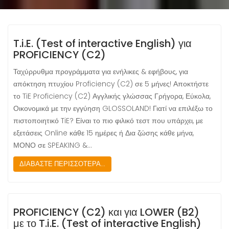
T.i.E. (Test of interactive English) για
PROFICIENCY (C2)
Ταχύρρυθμα προγράμματα για ενήλικες & εφήβους, για
απόκτηση πτυχίου Proficiency (C2) σε 5 μήνες! Αποκτήστε
το TiE Proficiency (C2) Αγγλικής γλώσσας Γρήγορα, Εύκολα,
Οικονομικά με την εγγύηση GLOSSOLAND! Γιατί να επιλέξω το
πιστοποιητικό TiE? Είναι το πιο φιλικό τεστ που υπάρχει, με
εξετάσεις Online κάθε 15 ημέρες ή Δια ζώσης κάθε μήνα,
ΜΟΝΟ σε SPEAKING &…
ΔΙΑΒΑΣΤΕ ΠΕΡΙΣΣΟΤΕΡΑ...
PROFICIENCY (C2) και για LOWER (B2)
με το T.i.E. (Test of interactive English)